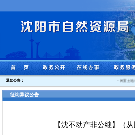
通知公告：
·
闲置土地认
征询异议公告
【沈不动产非公继】（从国