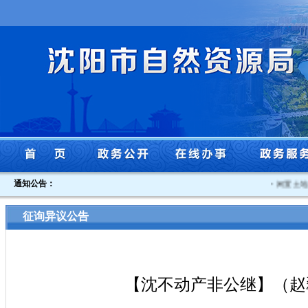
通知公告：
·
闲置土地认
征询异议公告
【沈不动产非公继】（赵翠