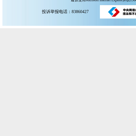
建议使用Micosoft Internet Explore
投诉举报电话：83860427