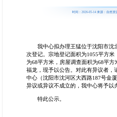
时间：2026-05-14 来源：
我中心拟办理王猛位于沈阳市沈北
次登记。宗地登记面积为1055平方米
为68平方米，房屋调查面积为68平
福龙，现予以公告。对此有异议者，
中心（沈阳市沈河区大西路187号金厦
异议或异议不成立的，我中心将予以
特此公示。