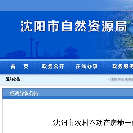
通知公告：
·
沈阳市自然资源局
征询异议公告
沈阳市农村不动产房地一体