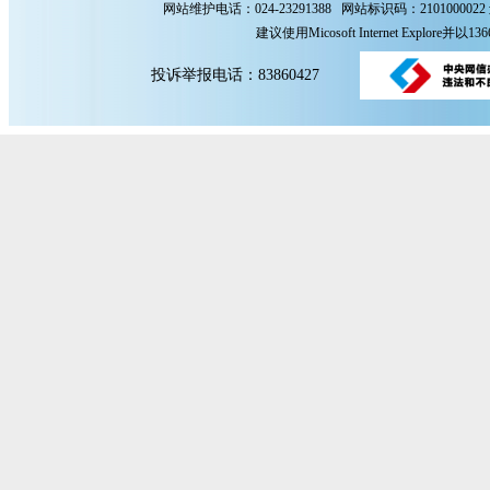
网站维护电话：024-23291388 网站标识码：2101000022
建议使用Micosoft Internet Explore
投诉举报电话：83860427