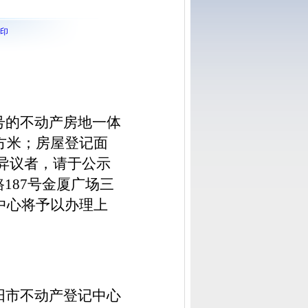
印
号的不动产房地一体
平方米；房屋登记面
有异议者，请于公示
187号金厦广场三
我中心将予以办理上
阳市不动产登记中心