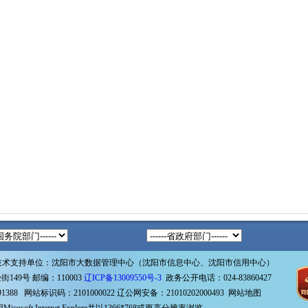
技术支持单位：沈阳市大数据管理中心（沈阳市信息中心、沈阳市信用中心）
49号 邮编：110003
辽ICP备13009550号-3
政务公开电话：024-83860427
1388 网站标识码：2101000022
辽公网安备：21010202000493
网站地图