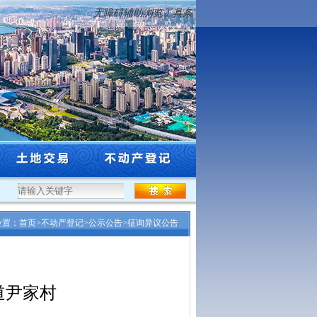
无障碍辅助浏览工具条
...
·
北京至哈尔滨高速公路盘锦至沈阳段改扩建工程 （沈阳市段）规...
·
沈阳市
位置：
首页
>
不动产登记
>
公示公告
>
征询异议公告
道尹家村