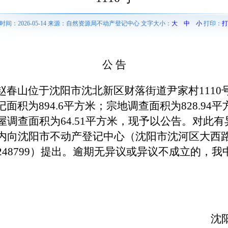
时间：2026-05-14 来源：自然资源局不动产登记中心 文字大小：
大
中
小
打印：
打
公 告
赵春山位于沈阳市沈北新区财落街道尹家村1110
面积为894.6平方米；宗地调查面积为828.94
屋调查面积为64.51平方米，现予以公告。对此
日内向沈阳市不动产登记中心（沈阳市沈河区大西路
248799）提出。逾期无异议或异议不成立的，
沈