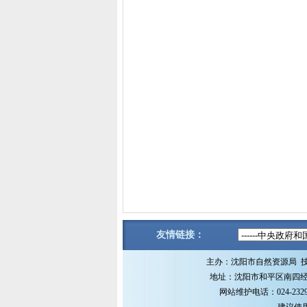
友情链接：
主办：沈阳市自然资源局 
地址：沈阳市和平区南四经街1
网站维护电话：024-2329