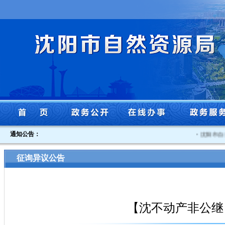
通知公告：
·
沈阳市自然
征询异议公告
【沈不动产非公继】