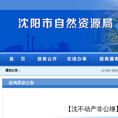
通知公告：
·
《沈阳市贯彻落
征询异议公告
【沈不动产非公继】大