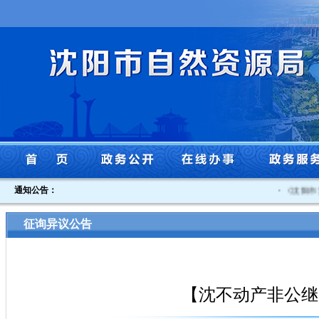
通知公告：
·
《沈阳市贯
征询异议公告
【沈不动产非公继】沈