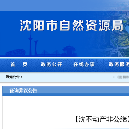
通知公告：
·
《沈阳市贯
征询异议公告
【沈不动产非公继】沈