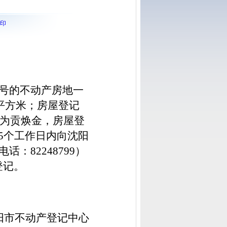
印
9号的不动产房地一
9平方米；房屋登记
利人为贡焕金，房屋登
5个工作日内向沈阳
：82248799）
登记。
阳市不动产登记中心