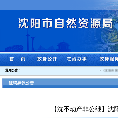
通知公告：
·
《沈阳市贯彻
征询异议公告
【沈不动产非公继】沈阳经