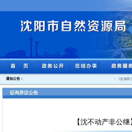
通知公告：
·
《沈阳市贯
征询异议公告
【沈不动产非公继】沈