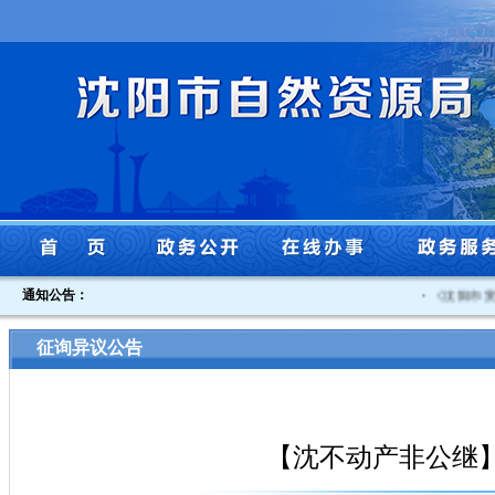
通知公告：
·
《沈阳市贯彻
征询异议公告
【沈不动产非公继】沈