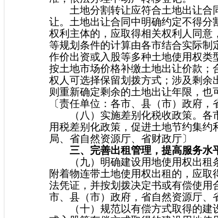
土地分割转让应符合土地出让合同
让。土地出让合同中明确约定不得分
权利主体的，应取得相关权利人同意
等规划条件的计算由各市结合实际制
作价出资或入股等多种土地使用权类
按土地市场价格补缴土地出让价款；
权人可选择保留划拨方式；涉及剩余
则重新确定剩余的土地出让年限，也
〔责任单位：各市、县（市）政府，
（八）实施差别化税收政策。各市
用税差别化政策，促进土地节约集约
局、省自然资源厅、省财政厅〕
三、完善出租管理，提高服务水
（九）明确建设用地使用权出租条
附着物连带土地使用权出租的，应取
法凭证，并按划拨决定书或有偿使用
市、县（市）政府，省自然资源厅、
（十）规范以有偿方式取得的建设