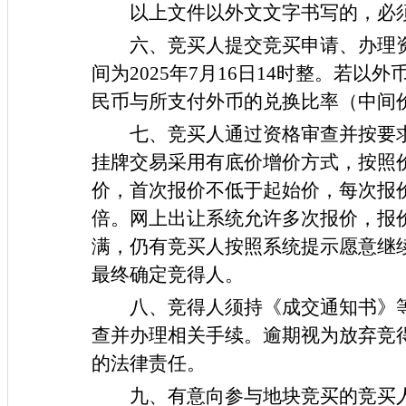
以上文件以外文文字书写的，必
六、竞买人提交竞买申请、办理
间为
202
5
年
7
月
16
日
14时整。若以外
民币与所支付外币的兑换比率（中间
七、竞买人通过资格审查并按要
挂牌交易采用有底价增价方式，按照
价，首次报价不低于起始价，每次报
倍。网上出让系统允许多次报价，报
满，仍有竞买人按照系统提示愿意继
最终确定竞得人。
八、竞得人须持《成交通知书》
查并办理相关手续。逾期视为放弃竞
的法律责任。
九、有意向参与地块竞买的竞买