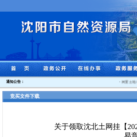
通知公告：
·
闲置土地认
竞买文件下载
关于领取沈北土网挂【20
易