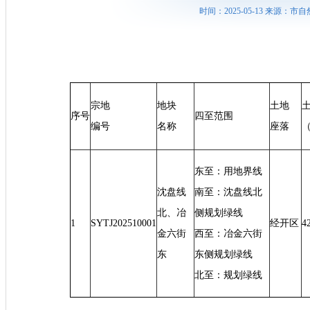
时间：2025-05-13 来源
宗地
地块
土地
序号
四至范围
编号
名称
座落
东至：用地界线
沈盘线
南至：沈盘线北
北、冶
侧规划绿线
1
SYTJ202510001
经开区
4
金六街
西至：冶金六街
东
东侧规划绿线
北至：规划绿线