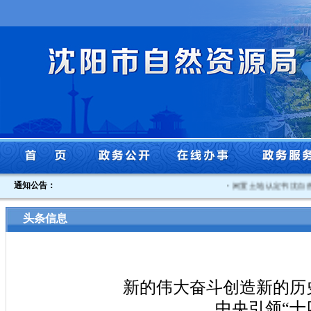
通知公告：
·
闲置土地认定书沈自然资沈北闲认
头条信息
新的伟大奋斗创造新的历
中央引领“十