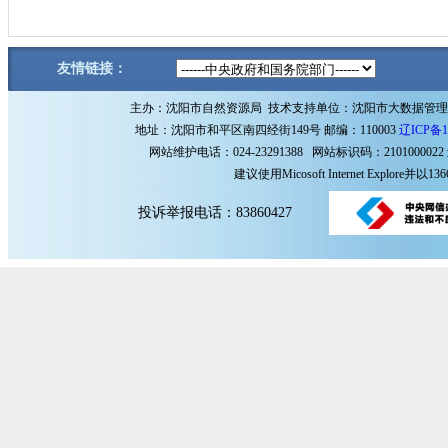
友情链接：
主办：沈阳市自然资源局 技术支持单位：沈阳市大数据管
地址：沈阳市和平区南四经街149号 邮编：110003
辽ICP备1
网站维护电话：024-23291388 网站标识码：2101000022
建议使用Micosoft Internet Explore
投诉举报电话：83860427