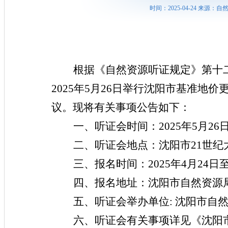
时间：2025-04-24 来源
根据《自然资源听证规定》第十
202
5
年
5
月
26
日
举行沈阳市基准地价
议。现将有关事项公告如下：
一、听证会时间：
202
5
年
5
月
26
二、听证会地点：
沈阳市
21世纪
三、报名时间：
202
5
年
4
月
24
日
四、报名地址：沈阳市自然资源
五、听证会举办单位
: 沈阳市自
六、听证会有关事项详见《沈阳