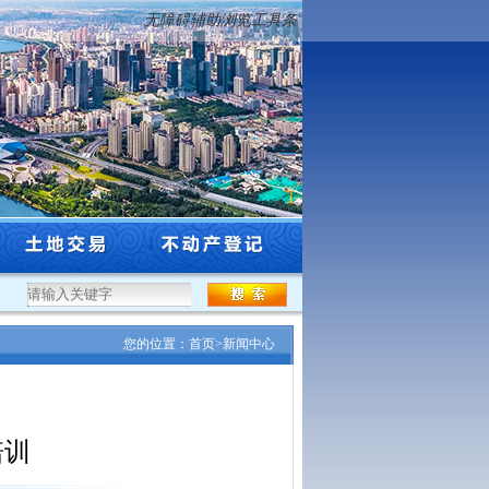
无障碍辅助浏览工具条
..
·
沈阳市市级林长（副林长）名单及其责任区公示公告
·
沈阳一河两岸滨水空
您的位置：
首页
>
新闻中心
培训