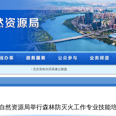
·
北京至哈尔滨高速公路盘锦至沈阳段改扩建工程 （沈阳市段）规.
自然资源局举行森林防灭火工作专业技能