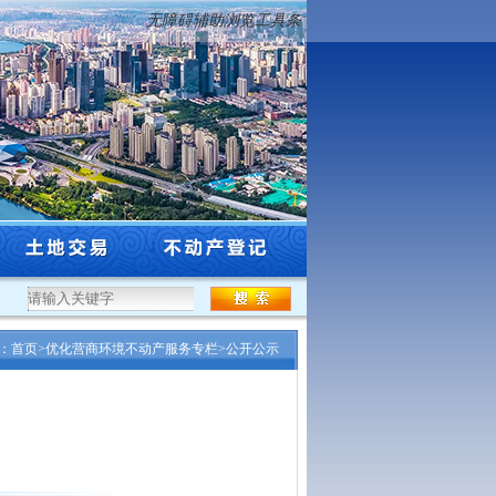
无障碍辅助浏览工具条
列自然资源和林业行业高级专业技术...
·
沈阳市自然资源局关于市级登记权限过期采
：
首页
>
优化营商环境不动产服务专栏
>
公开公示