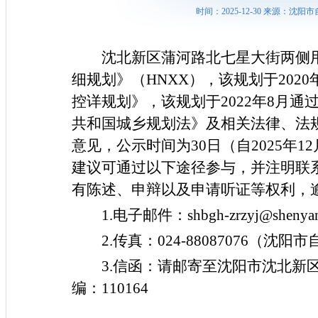
时间：2025-12-30 来源：
沈北新区蒲河路北七星大街两侧
细规划》（
H
NXX
），该规划于
2020
控详规划》，该规划于
2022
年
8
月通
共和国城乡规划法》及相关法律、法
意见，公示时间为
30日（自2
025
年
1
2
建议可通过以下途径参与，并注明联
有陈述、申辩以及申请听证等权利，
1.电子邮件：shbgh-zrzyj@sh
2.传真：024-88087076（
3.信函：请邮寄至沈阳市沈北新
编：110164