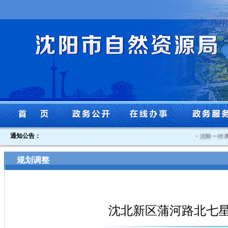
通知公告：
·
沈阳一河两
规划调整
沈北新区蒲河路北七