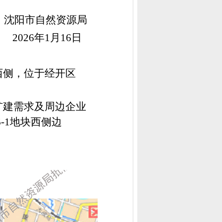
沈阳市自然资源局
202
6
年
1
月
16
日
西侧，位于经开区
扩建需求及周边企业
6-1
地块西侧边