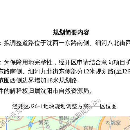
规划简要内容
：拟调整道路位于沈西一东路南侧、细河八北街
：为保障用地完整性，经开区申请结合意向项目
东路南侧、细河九北街东侧部分
12
米规划路
(
至
J2
范围西侧边界增加
18
米规划路。
件的解释权归属沈阳市自然资源局。