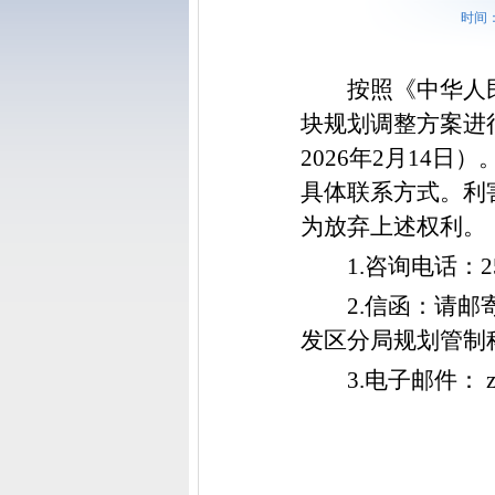
时间：
按照《中华人
块规划调整方案进行
202
6
年
2
月
14
日）
具体联系方式。利
为放弃上述权利。
1.咨询电话：
2.信函：请
发区分局
规划管制
3.电子邮件： zrzy