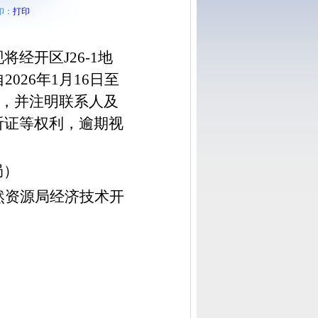
印：
打印
现将经开区
J26-1地
202
6
年
1
月
16
日至
，并注明联系人及
听证等权利，逾期视
局）
自然资源局经济技术开