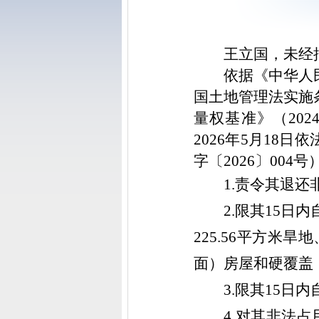
王立国，
未经
依据《中华人
国土地管理法实施
量权基准》（20
2026年5
月
18日
字〔2026〕004
1.责令
其
退还
2.
限其
15日内
225.56平方米旱
面）房屋和硬覆盖
3.限
其
15日内
4.
对
其
非法占