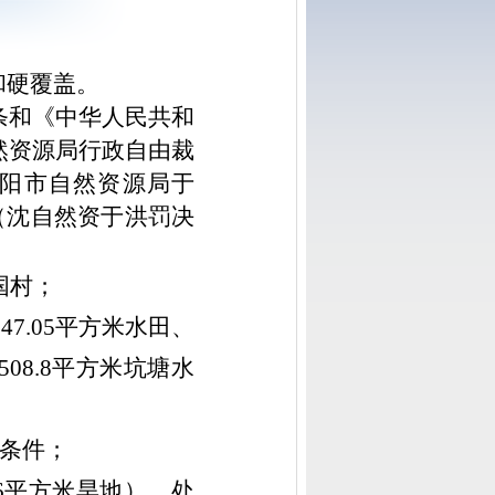
和硬覆盖
。
七条和《中华人民共和
然资源局行政自由裁
沈阳市自然资源局于
（沈自然资于洪罚决
国村
；
47.05平方米水田、
508.8平方米坑塘水
产条件
；
.56平方米旱地
）
，处