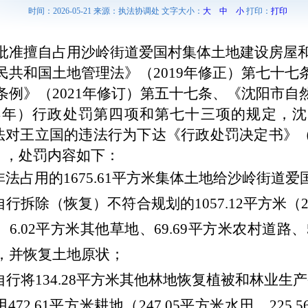
时间：2026-05-21 来源：执法协调处 文字大小：
大
中
小
打印：
打印
批准擅自占用沙岭街道爱国村集体土地建设房屋
民共和国土地管理法》（
2019年修正）第七十
条例》（2021年修订）第五十七条、《沈阳市自
24年）行政处罚第四项和第七十三项的规定，
依法对王立国的违法行为下达《行政处罚决定书》
号），处罚内容如下：
非法占用的
1675.61平方米集体土地给沙岭街道爱
自行拆除（恢复）不符合规划的1057.12平方米（2
地、6.02平方米其他草地、69.69平方米农村道路、
，并恢复土地原状
；
自行将134.28平方米其他林地恢复植被和林业生
用
472.61平方米耕地
（
247.05平方米水田、225