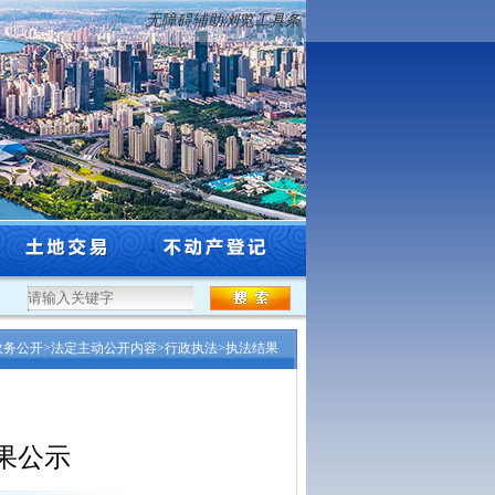
无障碍辅助浏览工具条
.
·
北京至哈尔滨高速公路盘锦至沈阳段改扩建工程 （沈阳市段）规...
·
沈阳市市
政务公开
>
法定主动公开内容
>
行政执法
>
执法结果
果公示