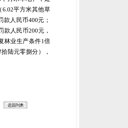
（
6.02平方米其他草
罚款人民币
400元
；
罚款人民币
200元，
复林业生产条件
1倍
肆拾陆元零捌分
）
，