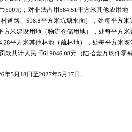
币
600元
；
对非法占用
584.51平方米其他农用地
农村道路、508.8平方米坑塘水面
）
，处每平方米
21平方米建设用地
（
物流仓储用地
）
，处每平方米
4.28平方米其他林地
（
疏林地
）
，处每平方米恢
，罚款共计
人民币
619046.08元
（
陆拾壹万玖仟零
。
026年5月18日至2027年5月17日。