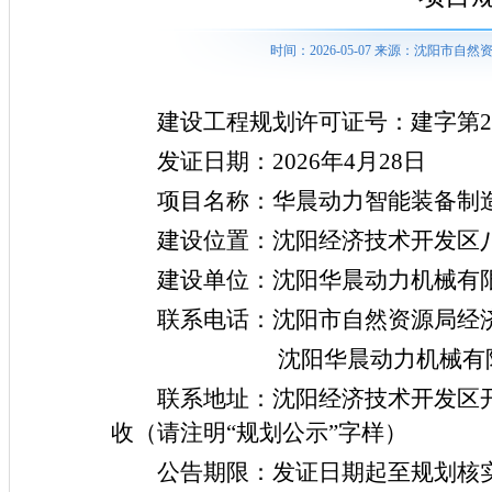
时间：2026-05-07 来源：沈阳市
建设工程规划许可证号：建字第
发证日期：
2026年4月28日
项目名称：华晨动力智能装备制
建设位置：沈阳经济技术开发区
建设单位：沈阳华晨动力机械有
联系电话：沈阳市自然资源局经
沈阳华晨动力机械有限
联系地址：沈阳经济技术开发区
收（
请注明“规划公示”字样）
公告期限：发证日期起至规划核