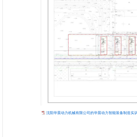
沈阳华晨动力机械有限公司的华晨动力智能装备制造实训基