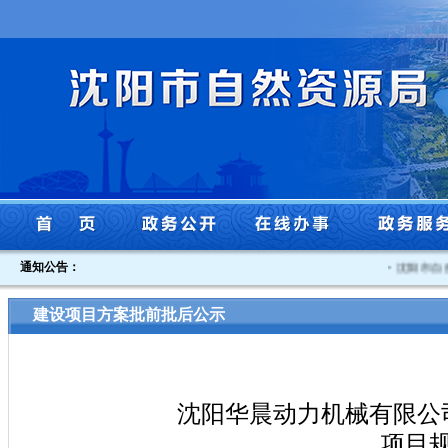
通知公告：
·
沈阳市自然
建设项目方案批前批后公示
沈阳华晨动力机械有限公
项目