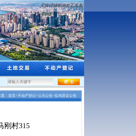
无障碍辅助浏览工具条
..
·
沈阳市自然资源局关于公布沈阳市辖区2026年标定地价更新成果...
·
北京至哈
位置：
首页
>
不动产登记
>
公示公告
>
征询异议公告
刚村315