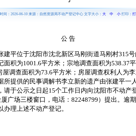
时间：2026-06-10 来源：自然资源局不动产登记中心 文字大小：
大
中
小
打印：
打
公 告
张建平位于沈阳市沈北新区马刚街道马刚村315
面积为1001.6平方米；宗地调查面积为538.3
，房屋调查面积为73.6平方米；房屋调查权利人为
据所提供的民事调解书李立新的遗产由张建平一
，请于公示之日起15个工作日内向沈阳市不动产
金厦广场三楼窗口，电话：82248799）提出。
以办理上述不动产登记。