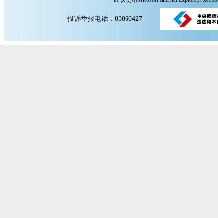
建议使用Micosoft Internet Explore
投诉举报电话：83860427