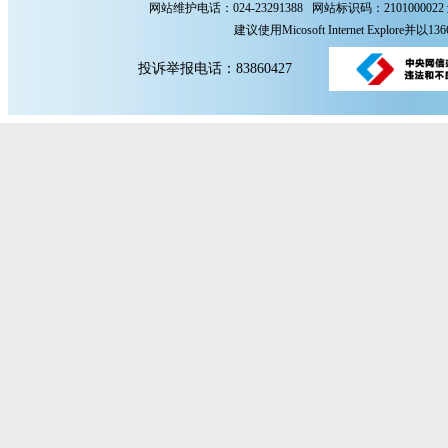
网站维护电话：024-23291388 网站标识码：2101000022
建议使用Micosoft Internet Explore
投诉举报电话：83860427