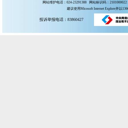
网站维护电话：024-23291388 网站标识码：2101000022
建议使用Micosoft Internet Explore
投诉举报电话：83860427