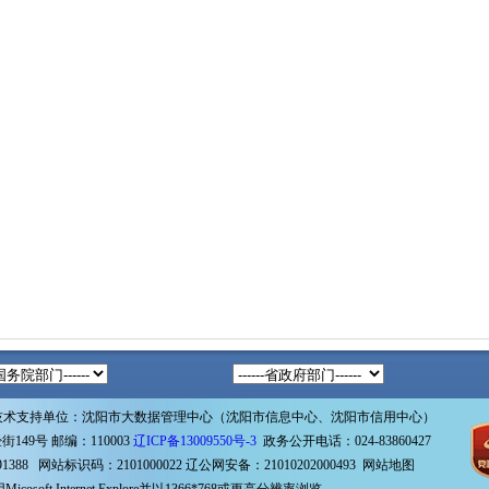
技术支持单位：沈阳市大数据管理中心（沈阳市信息中心、沈阳市信用中心）
49号 邮编：110003
辽ICP备13009550号-3
政务公开电话：024-83860427
1388 网站标识码：2101000022
辽公网安备：21010202000493
网站地图