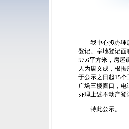
我中心拟办理
登记。宗地登记面积
57.6平方米，房
人为唐义成，根据
于公示之日起15
广场三楼窗口，电话
办理上述不动产登
特此公示。