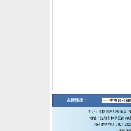
友情链接：
主办：沈阳市自然资源局 
地址：沈阳市和平区南四经街1
网站维护电话：024-2329