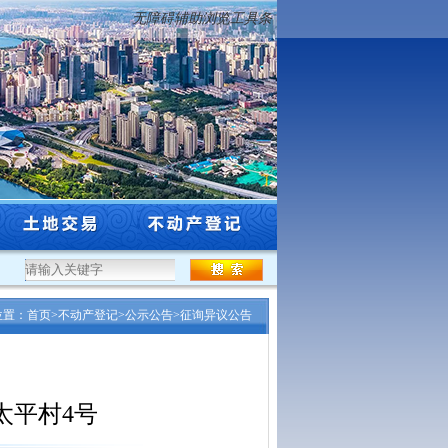
无障碍辅助浏览工具条
..
·
沈阳市自然资源局关于公布沈阳市辖区2026年标定地价更新成果...
·
北京至哈
位置：
首页
>
不动产登记
>
公示公告
>
征询异议公告
太平村4号