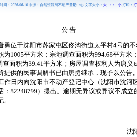
时间：2026-06-16 来源：自然资源局不动产登记中心 文字大小：
大
中
小
打印：
打
公 告
唐勇位于沈阳市苏家屯区佟沟街道太平村4号的不
为1005平方米；宗地调查面积为994.68平方
屋调查面积为39.41平方米；房屋调查权利人为唐
所提供的民事调解书已由唐勇继承，现予以公告
个工作日内向沈阳市不动产登记中心（沈阳市沈河区
：82248799）提出。逾期无异议或异议不成
记。
沈