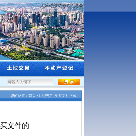
无障碍辅助浏览工具条
..
·
沈阳市自然资源局关于公布沈阳市辖区2026年标定地价更新成果...
·
北京至哈
您的位置：
首页
>
土地交易
>
竞买文件下载
竞买文件的