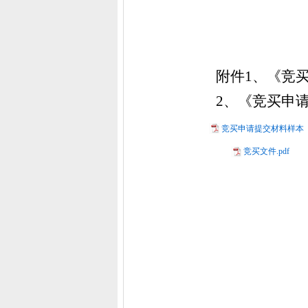
沈阳
20
附件
1、《竞
2、《竞买申
竞买申请提交材料样本（
竞买文件.pdf