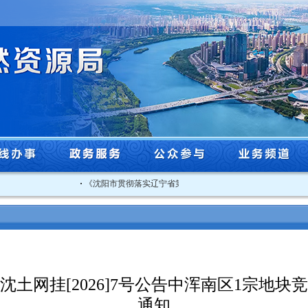
·
《沈阳市贯彻落实辽宁省第一生态环境保护督察组督察反馈意见.
沈土网挂[2026]7号公告中浑南区1宗地块
通知