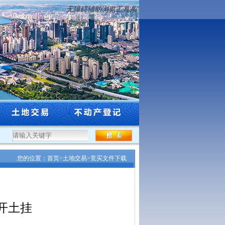
无障碍辅助浏览工具条
..
·
沈阳市自然资源局关于公布沈阳市辖区2026年标定地价更新成果...
·
北京至哈尔
您的位置：
首页
>
土地交易
>
竞买文件下载
开土挂