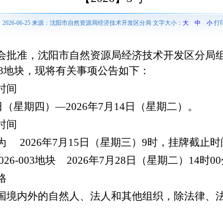
2026-06-25 来源：沈阳市自然资源局经济技术开发区分局 文字大小：
大
中
小
打
会批准，沈阳市自然资源局经济技术开发区分局
003地块
，现将有关事项公告如下：
时间
日（星期
四
）
—202
6
年
7
月
14
日（星期
二
）。
时间
为
202
6
年
7
月
15
日（星期
三
）
9时
，
挂牌
截止时
2026-003地块
202
6
年
7
月
28
日（星期
二
）
14时0
格
国境内外的自然人、法人和其他组织，除法律、