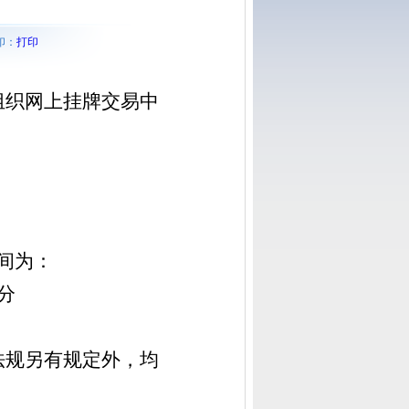
印：
打印
组织网上挂牌交易
中
间为：
0分
法规另有规定外，均