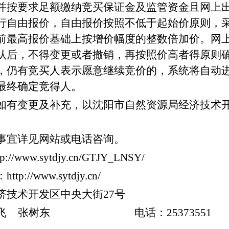
并按要求足额缴纳竞买保证金及监管资金且网上
行自由报价，自由报价按照不低于起始价原则，
前最高报价基础上按增价幅度的整数倍加价。网
认后，不得变更或者撤销，再按照价高者得原则
，仍有竞买人表示愿意继续竞价的，系统将自动
最终确定竞得人。
如有变更及补充，以沈阳市自然资源局经济技术
事宜详见网站或电话咨询。
tp://www.sytdjy.cn/GTJY_LNSY/
：
http://
www.sytdjy.cn
/
济技术开发区中央大街
27
号
飞
张树东
电话：
25373551