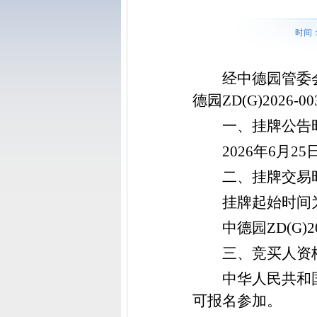
时间：
经中德园管委
德园
ZD(G)2026-
一、挂牌公告
202
6
年
6
月
25
二、挂牌交易
挂牌起
始时间
中德园
ZD(G)
三、竞买人资
中华人民共和
可报名参加。