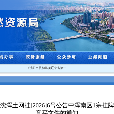
·
《沈阳市贯彻落实辽宁省第一生态环境保护督察组督察反馈意见..
沈浑土网挂[2026]6号公告中浑南区1宗挂
竞买文件的通知