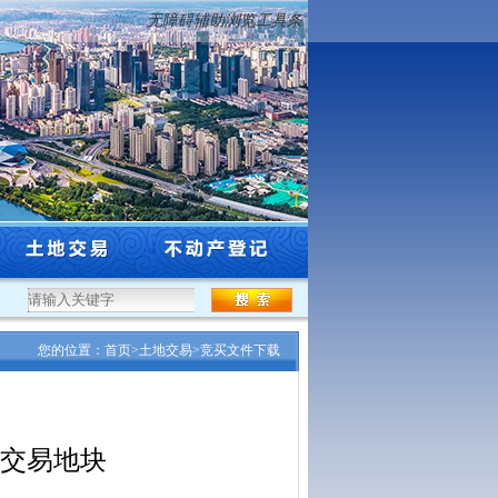
无障碍辅助浏览工具条
.
·
沈阳市自然资源局关于公布沈阳市辖区2026年标定地价更新成果...
·
北京至哈尔滨
您的位置：
首页
>
土地交易
>
竞买文件下载
牌交易地块