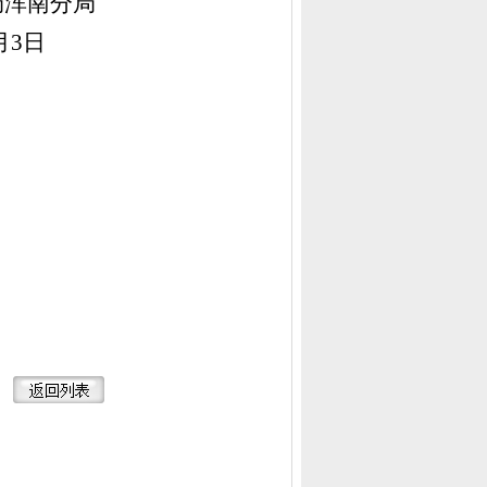
分局
月
3
日