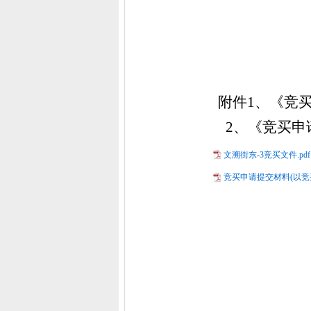
沈阳
附件
1、《竞
2、《竞买申
文溯街东-3竞买文件.pdf
竞买申请提交材料(以竞买