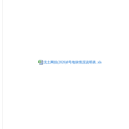
沈土网挂(2026)8号地块情况说明表..xls