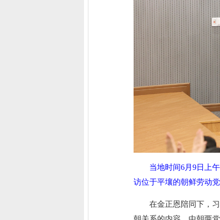
当地时间6月9日上
访位于平壤的朝鲜劳动党
在金正恩陪同下，习
朝关系的内容。中朝两党