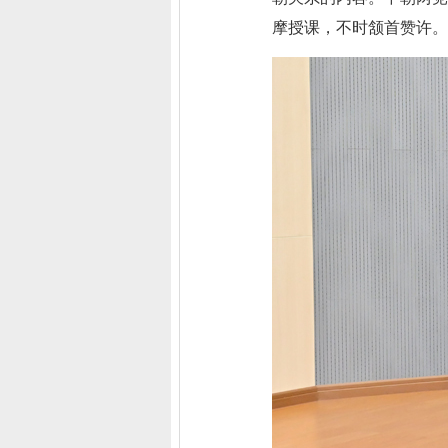
摩授课，不时颔首赞许。