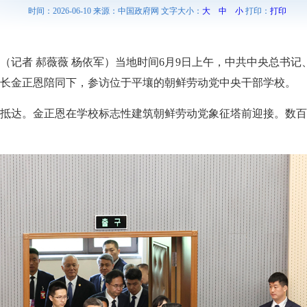
时间：2026-06-10 来源：中国政府网 文字大小：
大
中
小
打印：
打印
电（记者 郝薇薇 杨依军）当地时间6月9日上午，中共中央总书
长金正恩陪同下，参访位于平壤的朝鲜劳动党中央干部学校。
车抵达。金正恩在学校标志性建筑朝鲜劳动党象征塔前迎接。数