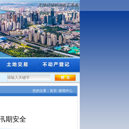
无障碍辅助浏览工具条
.
·
沈阳市自然资源局关于公布沈阳市辖区2026年标定地价更新成果...
·
北京至哈尔滨
您的位置：
首页
>
新闻中心
汛期安全