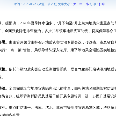
时间：2026-06-23 来源：矿产处 文字大小：
大
中
小
打印：
打印
。据预测，2026年夏季降水偏多，7月下旬至8月上旬为地质灾害重点
合”，全面强化隐患排查整治，多措并举筑牢地质灾害防线，切实保障群众
部署。
由主管局领导主持召开地质灾害防治专题会议，传达省、市及省自
实行“一点一策”管控。局领导带队深入法库、康平等地采空塌陷区实地核
。
预警。
依托市级地质灾害自动监测预警系统，联合气象部门启动汛期地质
置。
整治。
全面完成全市地质灾害隐患点汛前排查，由相关地区限期落实防治
群防台账，组织群测群防员及基层干部开展专题培训，进一步提升基层识
值守。
重点盯防康平、法库、沈北、苏家屯等地质灾害易发区域，严格执
及时响应处置。