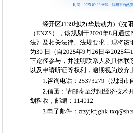
时间：2025-09-26 来源：沈阳市
经开区
J139地块(华晨动力)
（EN
ZS
），该规划于
2020
年
8
月通过
法》及相关法律、法规要求，现将该
为
30 日（自2
025
年
9
月
26日
至
2
025
年
下途径参与，并注明联系人及具体联
以及申请听证等权利，逾期视为放弃
1.咨询电话：
25373279
（沈阳市
2.信函：请邮寄至沈阳经济技术
划科收，邮编：114012
3.电子邮件：
zrzyjkfjghk-txq@she