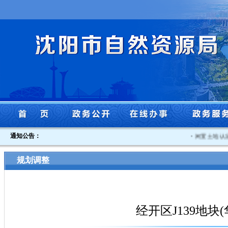
通知公告：
·
闲置土地认定书
规划调整
经开区J139地