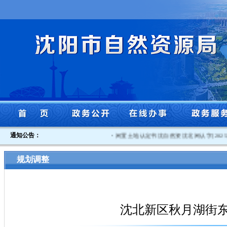
通知公告：
·
闲置土地认定书沈自然资沈北闲认字[2025]3
规划调整
沈北新区秋月湖街