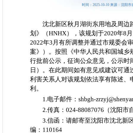
时间：2025-10-10 来源：
沈北新区秋月湖街东用地及周边
划》（
H
NHX
），该规划于
2020
年
8
月
2
022
年
3
月有所调整并通过市规委会
案》）。按照《中华人民共和国城乡
行批前公示，征询公众意见，公示时
日）。在此期间如有意见或建议可通
利害关系人对该规划依法享有陈述、
利。
1.电子邮件：shbgh-zrzyj@sh
2.传真：024-88087076（
3.信函：请邮寄至沈阳市沈北新
编：110164