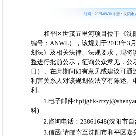
时间：2025-09-30 来源：
和平
区世茂五里河项目位于《沈
编号：
ANW
L
），该规划于
20
13
年
3
划法》及相关法律、法规要求，现将
整进行批前公示，征询公众意见，公
日）。在此期间如有意见或建议可通
利害关系人对该规划依法享有陈述、
利。
1.电子邮件:hpfjghk-zrzyj@s
科)。
2.咨询电话：23861648(沈
3.信函:请邮寄至沈阳市和平区