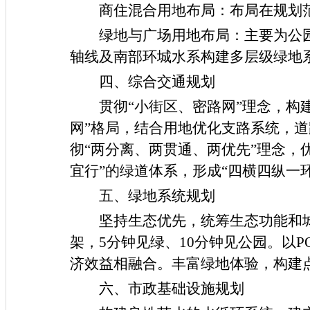
商住
混合用地布局：
布局
在
规划
绿地与广场用地布局：主要为公
轴线及南部环城水系构建多层级绿地
四、综合交通规划
贯彻
“小街区、密路网”理念，构
网”格局，结合用地优化支路系统，
彻“两分离、两贯通、两优先”理念，
宜行”的绿道体系，形成“四横四纵一
五、绿地系统规划
坚持生态优先，统筹生态功能和
架，
5
分钟见绿、
10
分钟见公园。以
P
济效益相融合。丰富绿地体验，构建
六、市政基础设施规划