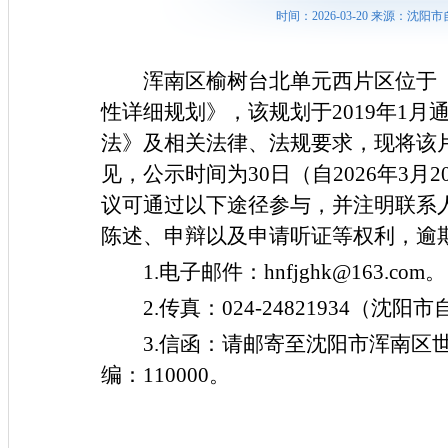
时间：2026-03-20 来源：
浑南区榆树台北单元西片区位于
性详细规划》，该规划于
2019
年
1
月
法》及相关法律、法规要求，现将该
见，公示时间为
30日（自2
026
年
3
月
2
议可通过以下途径参与，并注明联系
陈述、申辩以及申请听证等权利，逾
1.电子邮件：
hnfjghk@163.com
。
2.传真：0
24-24821934
（沈阳市
3
.信函：请邮寄至沈阳市浑南区
编：
110000
。