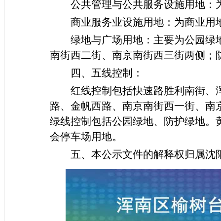
公共管理与公共服务设施用地：
商业服务业设施用地：为商业用
绿地与广场用地：主要为公园绿
南街
西二街
、南京南街
西
三
街
两侧；
四、五线控制：
红线
控制包括
快速路胜利南街、
路、
金帆西路
、
南京南街
西
一
街
、南
绿线控制包括公园绿地、防护绿地。
会停车场用地。
五、本公示文件的解释权归属沈