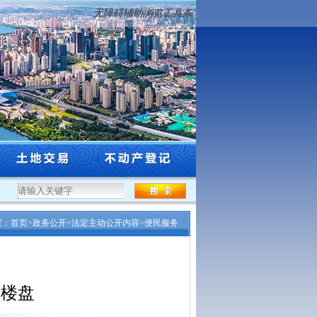
无障碍辅助浏览工具条
程系列自然资源和林业行业高级专业技术...
·
沈阳市自然资源局关于市级登记权限过
置：
首页
>
政务公开
>
法定主动公开内容
>
便民服务
房楼盘