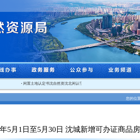
·
闲置土地认定书沈自然资沈北闲认字[2025]3号
·
关于2025年度沈阳市工
您的位
25年5月1日至5月30日 沈城新增可办证商品