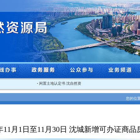
·
闲置土地认定书 沈自然资沈北闲认字[2025]4号
·
2025年沈阳
您的位
5年11月1日至11月30日 沈城新增可办证商