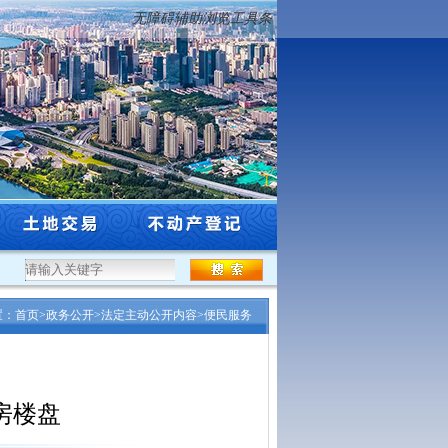
无障碍辅助浏览工具条
市工程系列自然资源和林业行业专业技术资格评审结...
·
关于2025年度沈阳市工程系列
置：
首页
>
政务公开
>
法定主动公开内容
>
便民服务
品房楼盘