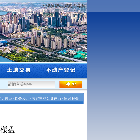
无障碍辅助浏览工具条
..
·
沈阳市市级林长（副林长）名单及其责任区公示公告
·
沈阳一河两岸滨水空间
置：
首页
>
政务公开
>
法定主动公开内容
>
便民服务
房楼盘