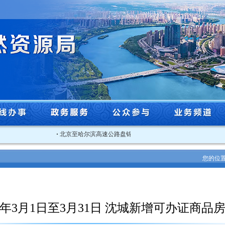
·
北京至哈尔滨高速公路盘锦至沈阳段改扩建工程 （沈阳市段）规.
您的位
26年3月1日至3月31日 沈城新增可办证商品