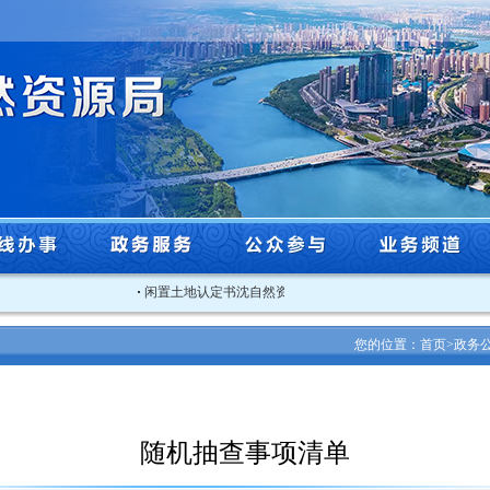
·
闲置土地认定书沈自然资沈北闲认字[2025]3号
·
关于202
您的位置：
首页
>
政务
随机抽查事项清单