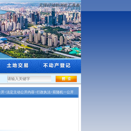
无障碍辅助浏览工具条
5年度沈阳市工程系列自然资源和林业行业高级专业技术...
·
沈阳市自然资源局关于市
公开
>
法定主动公开内容
>
行政执法
>
双随机一公开