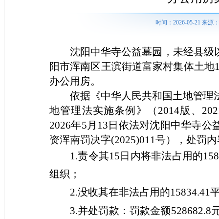
时间：2026-05-21 
沈阳中华寺公益墓园，
未经县级
阳市浑南区王滨街道富家村集体土地
办公用
房
。
依据《中华人民共和国土地管理
地管理法实施条例》（2014版、2
2026年5
月
13日依法对沈阳中华寺公
资浑南罚决字(2025)011号），处罚
1.
责令
其
1
5日内将非法占用的15
组织
；
2.
没收
其
在非法占用的
15834
3.
并处罚款
：
罚款金额
528682.