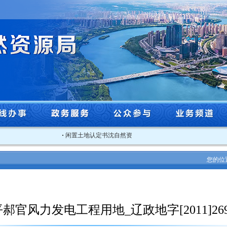
·
闲置土地认定书沈自然资沈北闲认字[2025]3号
·
关于2025
您的位
郝官风力发电工程用地_辽政地字[2011]26