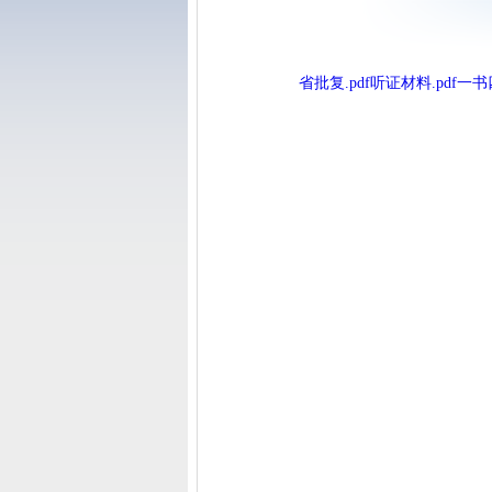
省批复.pdf
听证材料.pdf
一书四