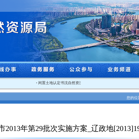
·
闲置土地认定书沈自然资沈北闲认字[2025]3号
·
关于2025
您的位
2013年第29批次实施方案_辽政地[2013]1