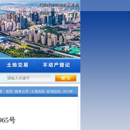
无障碍辅助浏览工具条
年度沈阳市工程系列自然资源和林业行业高级专业技术...
·
沈阳市自然资源局关于市级
置：
首页
>
政务公开
>
土地供应
>
征地信息
>
2013年
965号