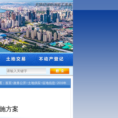
无障碍辅助浏览工具条
工程系列自然资源和林业行业高级专业技术...
·
沈阳市自然资源局关于市级登记权限
置：
首页
>
政务公开
>
土地供应
>
征地信息
>
2016年
实施方案