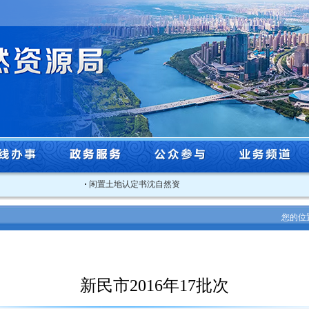
·
闲置土地认定书沈自然资沈北闲认字[2025]3号
·
关于2025
您的位
新民市2016年17批次