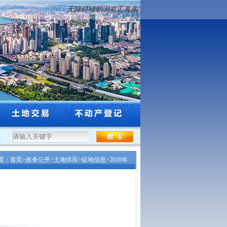
无障碍辅助浏览工具条
年度沈阳市工程系列自然资源和林业行业高级专业技术...
·
沈阳市自然资源局关于市级
置：
首页
>
政务公开
>
土地供应
>
征地信息
>
2016年